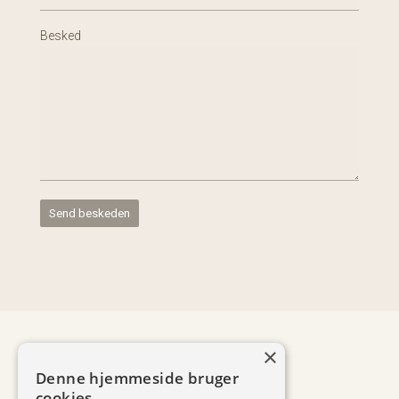
Besked
×
Denne hjemmeside bruger
+45 2044 9918
v
cookies