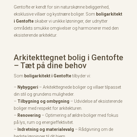
Gentofte er kendt for sin naturskønne beliggenhed,
eksklusive villaer og kystnære boliger. Som
boligarkitekt
i Gentofte
skaber vi unikke løsninger, der udnytter
områdets smukke omgivelser og harmonerer med den
eksisterende arkitektur.
Arkitekttegnet bolig i Gentofte
– Tæt på dine behov
Som
boligarkitekt i Gentofte
tilbyder vi:
–
Nybyggeri
– Arkitekttegnede boliger og villaer tilpasset
din stil og grundens muligheder.
–
Tilbygning og ombygning
– Udvidelse af eksisterende
boliger med respekt for arkitekturen.
–
Renovering
– Optimering af ældre boliger med fokus
på lys, rum og energieffektivitet.
–
Indretning og materialevalg
– Rådgivning om de
bedste løsninger til dit hjem.