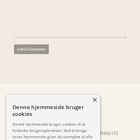
×
Denne hjemmeside bruger
+45 2044 9918
v
cookies
ks@soelvsten-arkitektur.dk

Denne hjemmeside bruger cookies til at
Porsvej 6, 8220 Brabrand (Aarhus)

forbedre brugeroplevelsen. Ved at bruge
©
2017-2025 Sølvsten Arkitektur ApS | CVR 39466155
vores hjemmeside giver du samtykke til alle