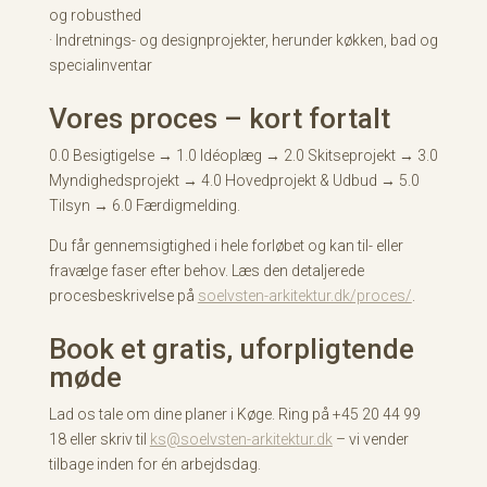
og robusthed
· Indretnings- og designprojekter, herunder køkken, bad og
specialinventar
Vores proces – kort fortalt
0.0 Besigtigelse → 1.0 Idéoplæg → 2.0 Skitseprojekt → 3.0
Myndighedsprojekt → 4.0 Hovedprojekt & Udbud → 5.0
Tilsyn → 6.0 Færdigmelding.
Du får gennemsigtighed i hele forløbet og kan til- eller
fravælge faser efter behov. Læs den detaljerede
procesbeskrivelse på
soelvsten-arkitektur.dk/proces/
.
Book et gratis, uforpligtende
møde
Lad os tale om dine planer i Køge. Ring på +45 20 44 99
18 eller skriv til
ks@soelvsten-arkitektur.dk
– vi vender
tilbage inden for én arbejdsdag.