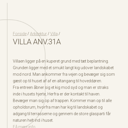
Forside
/
Arkitektur
/
Villa
/
VILLA ANV.31A
Villaen ligger på en kuperet grund med tæt beplantning.
Grunden ligger med et smukt langt kig udover landskabet
mod nord. Man ankommer fra vejen og bevæger sig som
gæst op til huset af af en altangang til hoveddøren.
Fra entreen åbner sig et kig mod syd og man er straks
inde i husets hjerte, Herfra er der kontakt til haven.
Bevæger man sig op af trappen. Kommer man op til alle
opholdsrum, hvorfra man har kig til landskabet og
adgang til terrasserne og gennem de store glasparti får
naturen helt ind i huset.
Få mere info