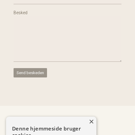
Besked
×
Denne hjemmeside bruger
+45 2044 9918
v