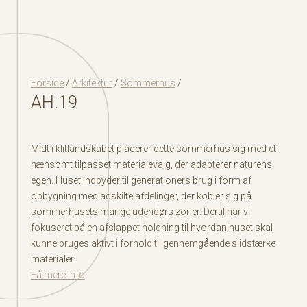
Forside
/
Arkitektur
/
Sommerhus
/
AH.19
Midt i klitlandskabet placerer dette sommerhus sig med et
nænsomt tilpasset materialevalg, der adapterer naturens
egen. Huset indbyder til generationers brug i form af
opbygning med adskilte afdelinger, der kobler sig på
sommerhusets mange udendørs zoner. Dertil har vi
fokuseret på en afslappet holdning til hvordan huset skal
kunne bruges aktivt i forhold til gennemgående slidstærke
materialer.
Få mere info