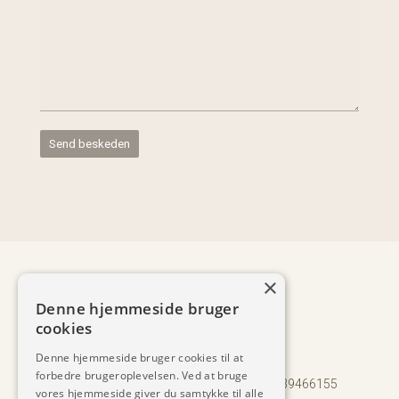
×
Denne hjemmeside bruger
+45 2044 9918
v
cookies
ks@soelvsten-arkitektur.dk

Denne hjemmeside bruger cookies til at
Porsvej 6, 8220 Brabrand (Aarhus)

forbedre brugeroplevelsen. Ved at bruge
©
2017-2025 Sølvsten Arkitektur ApS | CVR 39466155
vores hjemmeside giver du samtykke til alle