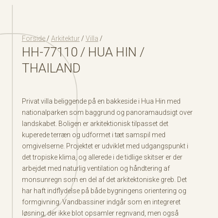
Forside
/
Arkitektur
/
Villa
/
HH-77110 / HUA HIN /
THAILAND
Privat villa beliggende på en bakkeside i Hua Hin med
nationalparken som baggrund og panoramaudsigt over
landskabet. Boligen er arkitektionisk tilpasset det
kuperede terræn og udformet i tæt samspil med
omgivelserne. Projektet er udviklet med udgangspunkt i
det tropiske klima, og allerede i de tidlige skitser er der
arbejdet med naturlig ventilation og håndtering af
monsunregn som en del af det arkitektoniske greb. Det
har haft indflydelse på både bygningens orientering og
formgivning. Vandbassiner indgår som en integreret
løsning, der ikke blot opsamler regnvand, men også