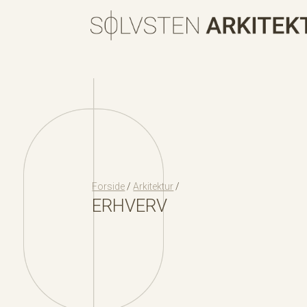
Forside
/
Arkitektur
/
ERHVERV