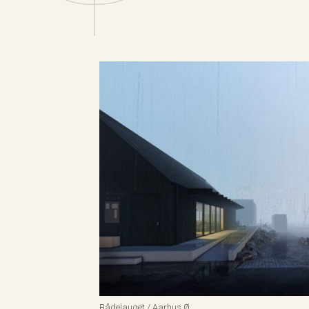
Bådelauget / Aarhus Ø