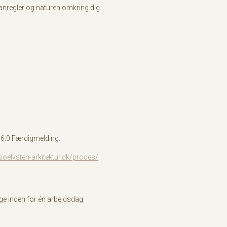
lanregler og naturen omkring dig.
 6.0 Færdigmelding.
soelvsten-arkitektur.dk/proces/
.
age inden for én arbejdsdag.