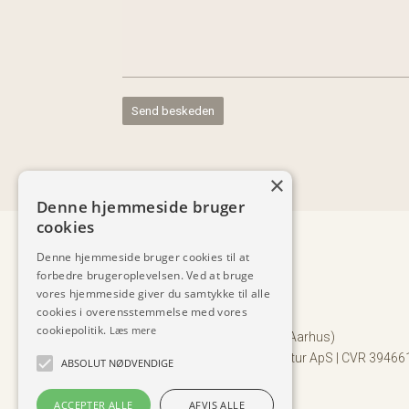
×
Denne hjemmeside bruger
cookies
Denne hjemmeside bruger cookies til at
forbedre brugeroplevelsen. Ved at bruge
vores hjemmeside giver du samtykke til alle
+45 2044 9918
v
cookies i overensstemmelse med vores
ks@soelvsten-arkitektur.dk

cookiepolitik.
Læs mere
Porsvej 6, 8220 Brabrand (Aarhus)

©
2017-2025 Sølvsten Arkitektur ApS | CVR 3946
ABSOLUT NØDVENDIGE
Boligarkitekt
Arkitekt
ACCEPTER ALLE
AFVIS ALLE