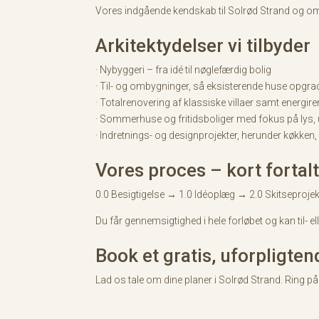
Vores indgående kendskab til Solrød Strand og omgiv
Arkitektydelser vi tilbyder
· Nybyggeri – fra idé til nøglefærdig bolig
· Til- og ombygninger, så eksisterende huse opgrad
· Totalrenovering af klassiske villaer samt energir
· Sommerhuse og fritidsboliger med fokus på lys
· Indretnings- og designprojekter, herunder køkken
Vores proces – kort fortal
0.0 Besigtigelse → 1.0 Idéoplæg → 2.0 Skitseproj
Du får gennemsigtighed i hele forløbet og kan til- 
Book et gratis, uforpligte
Lad os tale om dine planer i Solrød Strand. Ring på 