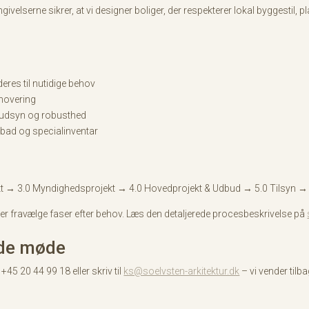
elserne sikrer, at vi designer boliger, der respekterer lokal byggestil, p
eres til nutidige behov
enovering
, udsyn og robusthed
, bad og specialinventar
t
ekt → 3.0 Myndighedsprojekt → 4.0 Hovedprojekt & Udbud → 5.0 Tilsyn →
eller fravælge faser efter behov. Læs den detaljerede procesbeskrivelse på
nde møde
+45 20 44 99 18 eller skriv til
ks@soelvsten-arkitektur.dk
– vi vender tilb