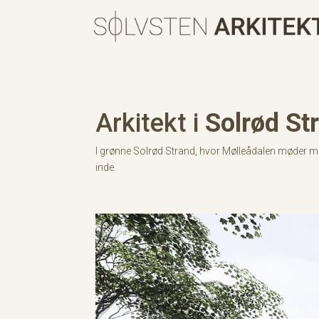
Arkitekt i
Solrød St
I grønne Solrød Strand, hvor Mølleådalen møder mo
inde.