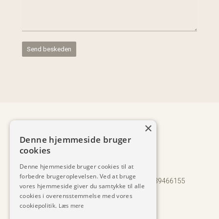
×
Denne hjemmeside bruger
+45 2044 9918
v
cookies
ks@soelvsten-arkitektur.dk

Denne hjemmeside bruger cookies til at
Porsvej 6, 8220 Brabrand (Aarhus)

forbedre brugeroplevelsen. Ved at bruge
©
2017-2025 Sølvsten Arkitektur ApS | CVR 39466155
vores hjemmeside giver du samtykke til alle
Boligarkitekt
cookies i overensstemmelse med vores
Arkitekt
cookiepolitik.
Læs mere
Indretningsarkitekt